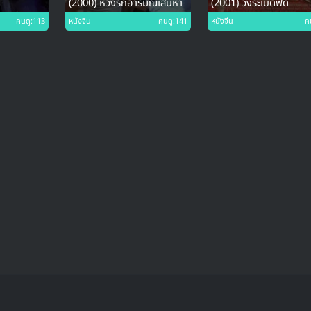
ี
(2000) ห้วงรักอารมณ์เสน่หา
(2001) วิ่งระเบิดฟัด
คนดู:113
หนังจีน
คนดู:141
หนังจีน
ค