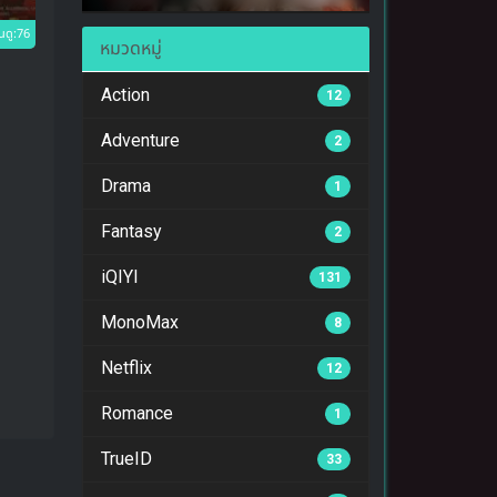
นดู:76
หมวดหมู่
Action
12
Adventure
2
Drama
1
Fantasy
2
iQIYI
131
MonoMax
8
Netflix
12
Romance
1
TrueID
33