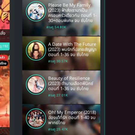
Please Be My Family
(2023) ฟ้าส่งเรามาเป็น
ครอบครัวเดียวกัน ตอนที่ 1-
30+ตอนพิเศษ จบ ซับไทย
คนดู:54.80K
ั่ง
A Date With The Future
ดู:192
(2023) พบรักที่ปลายสัญญา
ตอนที่ 1-36 จบ ซับไทย
แล้ว
คนดู:30.57K
ย์ไทย
Beauty of Resilience
(2023) ตำนานเลือดฟีนิกซ์
ตอนที่ 1-36 จบ ซับไทย
คนดู:27.01K
Oh! My Emperor (2018)
ฮ่องเต้ที่รัก ตอนที่ 1-40 จบ
พากย์ไทย
คนดู:25.47K