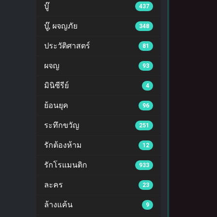
บู๊
437
บู๊, ผจญภัย
348
ประวัติศาสตร์
81
ผจญ
93
มินิซีรีย์
4
ย้อนยุค
96
ระทึกขวัญ
251
รักต้องห้าม
12
รักโรแมนติก
933
ละคร
23
ล้างแค้น
9