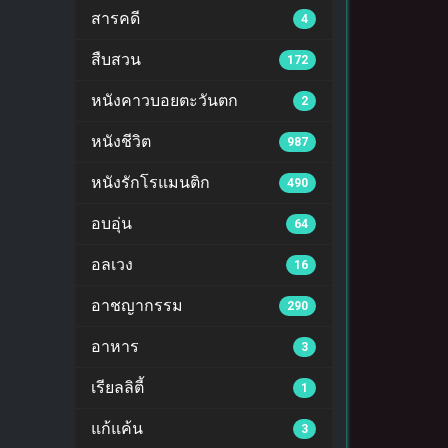
สารคดี
4
สืบสวน
172
หนังคาวบอยตะวันตก
2
หนังชีวิต
987
หนังรักโรแมนติก
490
อบอุ่น
64
อลเวง
16
อาชญากรรม
290
อาหาร
3
เรียลลิตี้
1
แก้แค้น
3