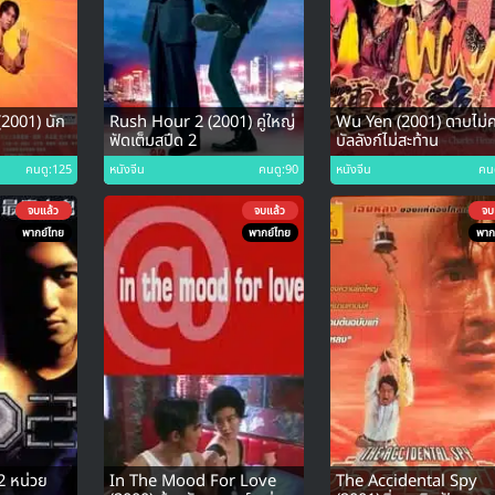
2001) นัก
Rush Hour 2 (2001) คู่ใหญ่
Wu Yen (2001) ดาบไม่คล
ฟัดเต็มสปีด 2
บัลลังก์ไม่สะท้าน
คนดู:125
หนังจีน
คนดู:90
หนังจีน
คน
จบแล้ว
จบแล้ว
จบ
พากย์ไทย
พากย์ไทย
พาก
2 หน่วย
In The Mood For Love
The Accidental Spy