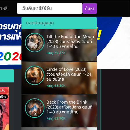
กาหลี
ค้นหา
 นวนิยายจีนโบราณ หนังยอดฮิต อิงประวัติศาสตร์
ยอดนิยมสูงสุด
Till the End of the Moon
(2023) จันทราอัสดง ตอนที่
1-40 จบ พากย์ไทย
คนดู:79.37K
Circle of Love (2023)
วังวนคล้องรัก ตอนที่ 1-24
จบ ซับไทย
คนดู:63.30K
แล้ว
ย์ไทย
Back From the Brink
(2023) ล่าหัวใจมังกร ตอนที่
1-40 จบ พากย์ไทย
คนดู:62.90K