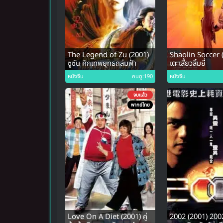
The Legend of Zu (2001)
Shaolin Soccer (
ซูซัน ศึกเทพยุทธถล่มฟ้า
เตะเสี้ยวลิ้มยี่
หนังจีน
คนดู:190
หนังจีน
จบแล้ว
พากย์ไทย
Love On A Diet (2001) คู่
2002 (2001) 200