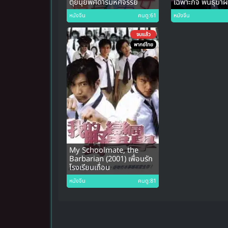
ตุ้ยนุ้ยพิศดารมหัศจรรย์
เฉพาะกิจ พันธุ์ฆ่าผ
หนังจีน
คนดู:61
หนังจีน
จบแล้ว
พากย์ไทย
My Schoolmate, the
Barbarian (2001) เพื่อนรัก
โรงเรียนเถื่อน
หนังจีน
คนดู:81