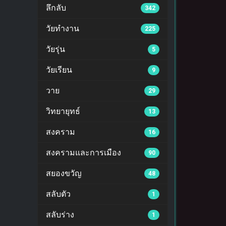
ลึกลับ
342
วัยทำงาน
225
วัยรุ่น
5
วัยเรียน
9
วาย
29
วิทยายุทธ์
13
สงคราม
16
สงครามและการเมือง
90
สยองขวัญ
48
สลับตัว
1
สลับร่าง
1