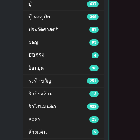
บู๊
437
บู๊, ผจญภัย
348
ประวัติศาสตร์
81
ผจญ
93
มินิซีรีย์
4
ย้อนยุค
96
ระทึกขวัญ
251
รักต้องห้าม
12
รักโรแมนติก
933
ละคร
23
ล้างแค้น
9