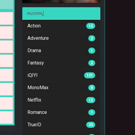
หมวดหมู่
Action
12
Adventure
2
Drama
1
Fantasy
2
iQIYI
131
MonoMax
8
Netflix
12
Romance
1
TrueID
33