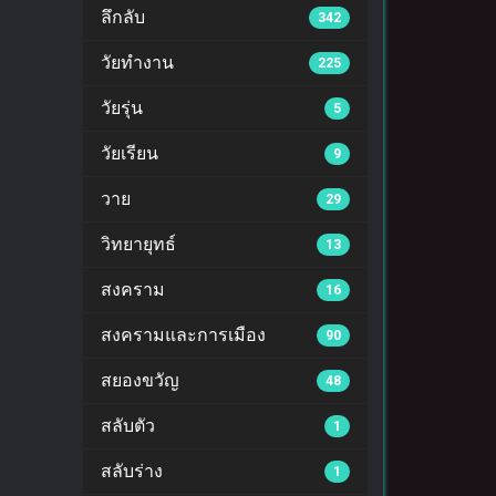
ลึกลับ
342
วัยทำงาน
225
วัยรุ่น
5
วัยเรียน
9
วาย
29
วิทยายุทธ์
13
สงคราม
16
สงครามและการเมือง
90
สยองขวัญ
48
สลับตัว
1
สลับร่าง
1