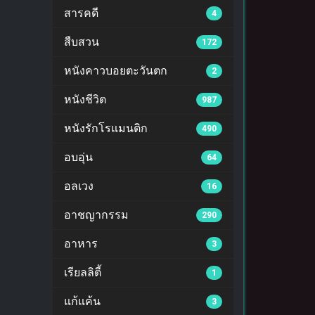
สารคดี
4
สืบสวน
172
หนังคาวบอยตะวันตก
2
หนังชีวิต
987
หนังรักโรแมนติก
490
อบอุ่น
64
อลเวง
16
อาชญากรรม
290
อาหาร
3
เรียลลิตี้
1
แก้แค้น
3