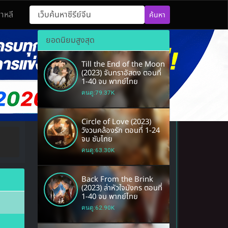
กาหลี
ค้นหา
 นวนิยายจีนโบราณ หนังยอดฮิต อิงประวัติศาสตร์
ยอดนิยมสูงสุด
Till the End of the Moon
(2023) จันทราอัสดง ตอนที่
1-40 จบ พากย์ไทย
คนดู:79.37K
Circle of Love (2023)
วังวนคล้องรัก ตอนที่ 1-24
จบ ซับไทย
คนดู:63.30K
Back From the Brink
(2023) ล่าหัวใจมังกร ตอนที่
1-40 จบ พากย์ไทย
คนดู:62.90K