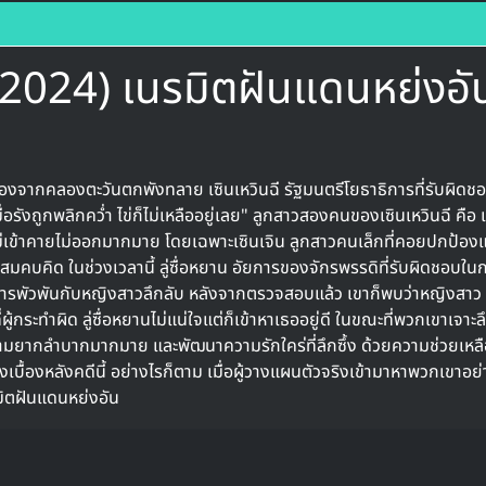
024) เนรมิตฝันแดนหย่งอั
ื่องจากคลองตะวันตกพังทลาย เซินเหวินฉี รัฐมนตรีโยธาธิการที่รับผิดช
่อรังถูกพลิกคว่ำ ไข่ก็ไม่เหลืออยู่เลย" ลูกสาวสองคนของเซินเหวินฉี คือ เ
ม่เข้าคายไม่ออกมากมาย โดยเฉพาะเซินเจิน ลูกสาวคนเล็กที่คอยปกป้องแ
สมคบคิด ในช่วงเวลานี้ ลู่ซื่อหยาน อัยการของจักรพรรดิที่รับผิดชอบใน
ับการพัวพันกับหญิงสาวลึกลับ หลังจากตรวจสอบแล้ว เขาก็พบว่าหญิงสาว
ผู้กระทำผิด ลู่ซื่อหยานไม่แน่ใจแต่ก็เข้าหาเธออยู่ดี ในขณะที่พวกเขาเจาะล
ากลำบากมากมาย และพัฒนาความรักใคร่ที่ลึกซึ้ง ด้วยความช่วยเหลื
ื้องหลังคดีนี้ อย่างไรก็ตาม เมื่อผู้วางแผนตัวจริงเข้ามาหาพวกเขาอย่
มิตฝันแดนหย่งอัน