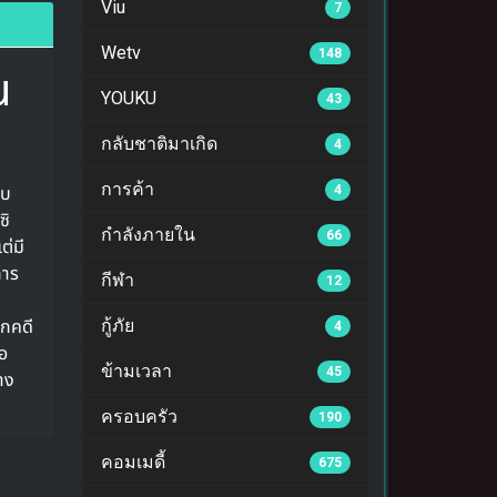
Viu
7
Wetv
148
น
YOUKU
43
กลับชาติมาเกิด
4
การค้า
อบ
4
ซิ
กำลังภายใน
66
ต่มี
การ
กีฬา
12
ึกคดี
กู้ภัย
4
อ
ข้ามเวลา
45
าง
ครอบครัว
190
คอมเมดี้
675