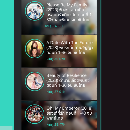
Please Be My Family
(2023) ฟ้าส่งเรามาเป็น
ครอบครัวเดียวกัน ตอนที่ 1-
30+ตอนพิเศษ จบ ซับไทย
คนดู:54.80K
A Date With The Future
(2023) พบรักที่ปลายสัญญา
ตอนที่ 1-36 จบ ซับไทย
คนดู:30.57K
Beauty of Resilience
(2023) ตำนานเลือดฟีนิกซ์
ตอนที่ 1-36 จบ ซับไทย
คนดู:27.01K
Oh! My Emperor (2018)
ฮ่องเต้ที่รัก ตอนที่ 1-40 จบ
พากย์ไทย
คนดู:25.47K