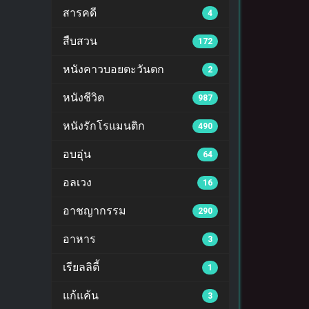
สารคดี
4
สืบสวน
172
หนังคาวบอยตะวันตก
2
หนังชีวิต
987
หนังรักโรแมนติก
490
อบอุ่น
64
อลเวง
16
อาชญากรรม
290
อาหาร
3
เรียลลิตี้
1
แก้แค้น
3