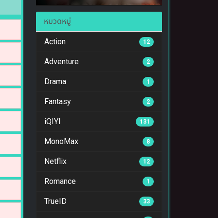
หมวดหมู่
Action
12
Adventure
2
Drama
1
Fantasy
2
iQIYI
131
MonoMax
8
Netflix
12
Romance
1
TrueID
33