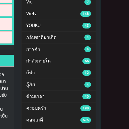
Viu
7
Wetv
148
YOUKU
43
กลับชาติมาเกิด
4
การค้า
4
กำลังภายใน
66
กีฬา
12
เอก
ายมา
กู้ภัย
4
่บ้าน
มรับ
ข้ามเวลา
45
ครอบครัว
าน
190
เป็น
คอมเมดี้
675