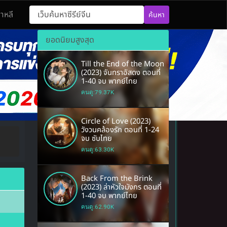
กาหลี
ค้นหา
 นวนิยายจีนโบราณ หนังยอดฮิต อิงประวัติศาสตร์
ยอดนิยมสูงสุด
Till the End of the Moon
(2023) จันทราอัสดง ตอนที่
1-40 จบ พากย์ไทย
คนดู:79.37K
Circle of Love (2023)
วังวนคล้องรัก ตอนที่ 1-24
จบ ซับไทย
คนดู:63.30K
Back From the Brink
(2023) ล่าหัวใจมังกร ตอนที่
1-40 จบ พากย์ไทย
คนดู:62.90K