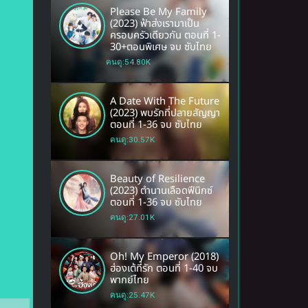
Please Be My Family
(2023) ฟ้าส่งเรามาเป็น
ครอบครัวเดียวกัน ตอนที่ 1-
30+ตอนพิเศษ จบ ซับไทย
คนดู:54.80K
A Date With The Future
(2023) พบรักที่ปลายสัญญา
ตอนที่ 1-36 จบ ซับไทย
คนดู:30.57K
Beauty of Resilience
(2023) ตำนานเลือดฟีนิกซ์
ตอนที่ 1-36 จบ ซับไทย
คนดู:27.01K
Oh! My Emperor (2018)
ฮ่องเต้ที่รัก ตอนที่ 1-40 จบ
พากย์ไทย
คนดู:25.47K