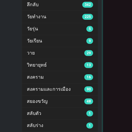
ลึกลับ
342
วัยทำงาน
225
วัยรุ่น
5
วัยเรียน
9
วาย
29
วิทยายุทธ์
13
สงคราม
16
สงครามและการเมือง
90
สยองขวัญ
48
สลับตัว
1
สลับร่าง
1